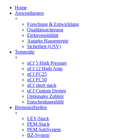
Home
Anwendungen
+
Forschung & Entwicklung
Qualitätssicherung
Elektromobilität
Autarke Hausenergie
Sicherheit (USV)
Testgeräte
+
qCf 5 High Pressure
qCf 12 High Amp
qCf FC25
qCf FC50
qCf short stack
qCf Custom Design
Optionales Zubhör
Entscheidungshilfe
Brennstoffzellen
+
LEV-Stack
PEM-Stack
PEM-SubSystem
BZ-System